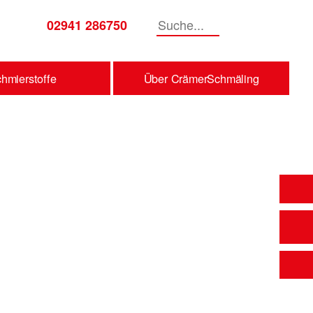
02941 286750
Suche
hmierstoffe
Über CrämerSchmäling